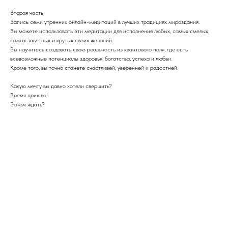
Вторая часть
Запись семи утренних онлайн-медитаций в лучших традициях мироздания.
Вы можете использовать эти медитации для исполнения любых, самых смелых,
самых заветных и крутых своих желаний.
Вы научитесь создавать свою реальность из квантового поля, где есть
всевозможные потенциалы здоровья, богатства, успеха и любви.
Кроме того, вы точно станете счастливей, уверенней и радостней.
Какую мечту вы давно хотели свершить?
Время пришло!
Зачем ждать?