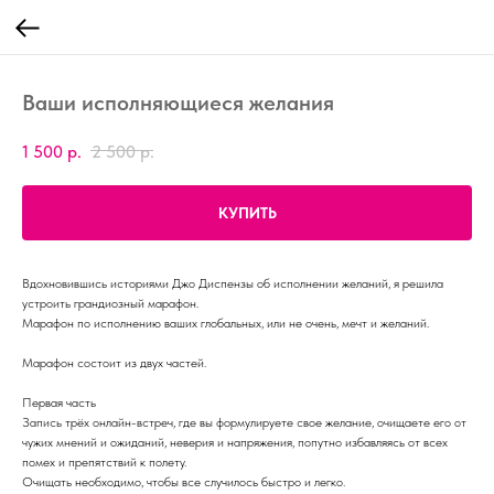
Ваши исполняющиеся желания
1 500
р.
2 500
р.
КУПИТЬ
Вдохновившись историями Джо Диспензы об исполнении желаний, я решила
устроить грандиозный марафон.
Марафон по исполнению ваших глобальных, или не очень, мечт и желаний.
Марафон состоит из двух частей.
Первая часть
Запись трёх онлайн-встреч, где вы формулируете свое желание, очищаете его от
чужих мнений и ожиданий, неверия и напряжения, попутно избавляясь от всех
помех и препятствий к полету.
Очищать необходимо, чтобы все случилось быстро и легко.