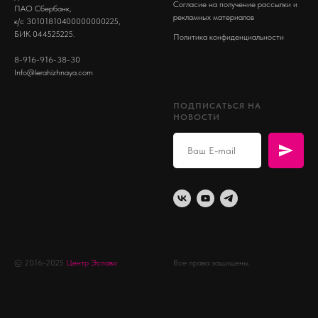
Согласие на получение рассылки и
ПАО Сбербанк,
рекламных материалов
к/с 30101810400000000225,
БИК 044525225.
Политика конфиденциальности
8-916-916-38-30
Info@lerahizhnaya.com
ПОДПИСАТЬСЯ НА
НОВОСТИ
© 2016-2025
Центр Эспаво
Все права защищены.