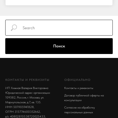
Поиск
КОНТАКТЫ И РЕКВИЗИТЫ
ОФИЦИАЛЬНО
ИП Хижная Валерия Викторовна
Контакты и реквизиты
Юридический адрес организации
Договор публичной оферты на
109382, Россия, г. Москва, ул.
консультации
Мариупольская, д.7, кв. 135.
ИНН 501905941828,
Согласие на обработку
ОГРН 315774600352662,
персональных данных
р/с 40802810538720025433,