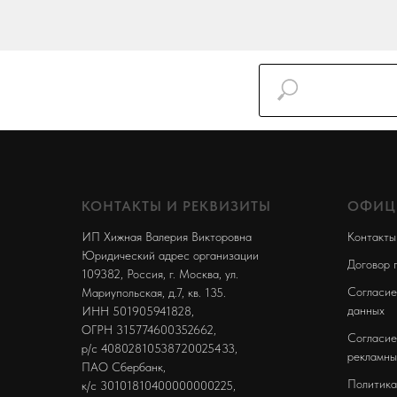
КОНТАКТЫ И РЕКВИЗИТЫ
ОФИЦ
ИП Хижная Валерия Викторовна
Контакты
Юридический адрес организации
Договор 
109382, Россия, г. Москва, ул.
Согласие
Мариупольская, д.7, кв. 135.
данных
ИНН 501905941828,
ОГРН 315774600352662,
Согласие
р/с 40802810538720025433,
рекламны
ПАО Сбербанк,
Политика
к/с 30101810400000000225,