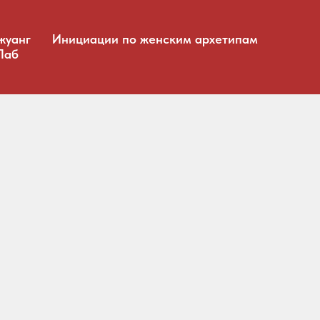
жуанг
Инициации по женским архетипам
Лаб