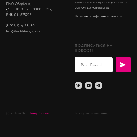
Согласие на получение рассылки и
ПАО Сбербанк,
рекламных материалов
к/с 30101810400000000225,
БИК 044525225.
Политика конфиденциальности
8-916-916-38-30
Info@lerahizhnaya.com
ПОДПИСАТЬСЯ НА
НОВОСТИ
© 2016-2025
Центр Эспаво
Все права защищены.