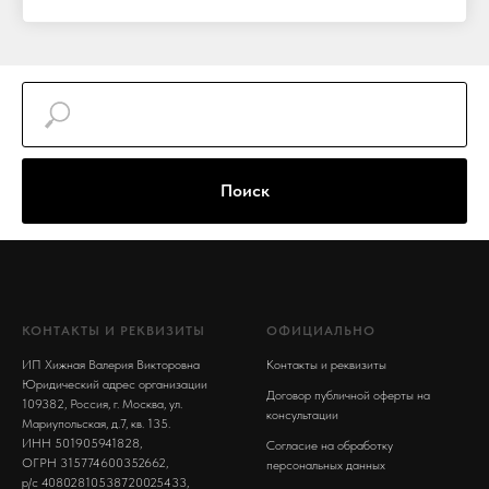
Поиск
КОНТАКТЫ И РЕКВИЗИТЫ
ОФИЦИАЛЬНО
ИП Хижная Валерия Викторовна
Контакты и реквизиты
Юридический адрес организации
Договор публичной оферты на
109382, Россия, г. Москва, ул.
консультации
Мариупольская, д.7, кв. 135.
ИНН 501905941828,
Согласие на обработку
ОГРН 315774600352662,
персональных данных
р/с 40802810538720025433,