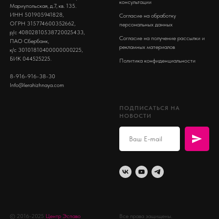
консультации
Мариупольская, д.7, кв. 135.
ИНН 501905941828,
Согласие на обработку
ОГРН 315774600352662,
персональных данных
р/с 40802810538720025433,
Согласие на получение рассылки и
ПАО Сбербанк,
рекламных материалов
к/с 30101810400000000225,
БИК 044525225.
Политика конфиденциальности
8-916-916-38-30
Info@lerahizhnaya.com
ПОДПИСАТЬСЯ НА
НОВОСТИ
© 2016-2025
Центр Эспаво
Все права защищены.