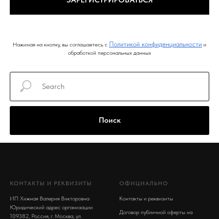
Политикой конфиденциальности
Нажимая на кнопку, вы соглашаетесь с
и
обработкой персональных данных
Поиск
КОНТАКТЫ И РЕКВИЗИТЫ
ОФИЦИАЛЬНО
ИП Хижная Валерия Викторовна
Контакты и реквизиты
Юридический адрес организации
Договор публичной оферты на
109382, Россия, г. Москва, ул.