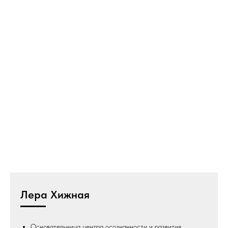
Лера Хижная
Основательница центра осознанности и развития