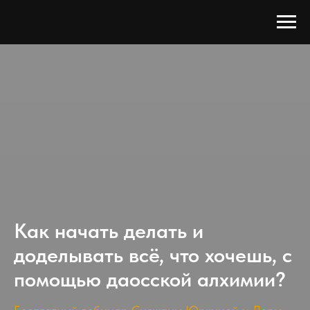
Как начать делать и
доделывать всё, что хочешь, с
помощью даосской алхимии?