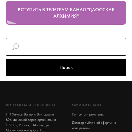
ВСТУПИТЬ В ТЕЛЕГРАМ КАНАЛ "ДАОССКАЯ
АЛХИМИЯ"
Поиск
КОНТАКТЫ И РЕКВИЗИТЫ
ОФИЦИАЛЬНО
ИП Хижная Валерия Викторовна
Контакты и реквизиты
Юридический адрес организации
Договор публичной оферты на
109382, Россия, г. Москва, ул.
консультации
Мариупольская, д.7, кв. 135.