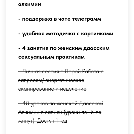
алхимии
- поддержка в чате телеграмм
- удобная методичка с картинками
- 4 занятия по женским даосским
сексуальным практикам
- Личная сессия с Лерой.Работа с
запросом/ энергетическое
сканирование и исцеление
- 48 уроков по женской Даосской
Алхимии в записи (уроки по 15 по
минут). Доступ 1 год