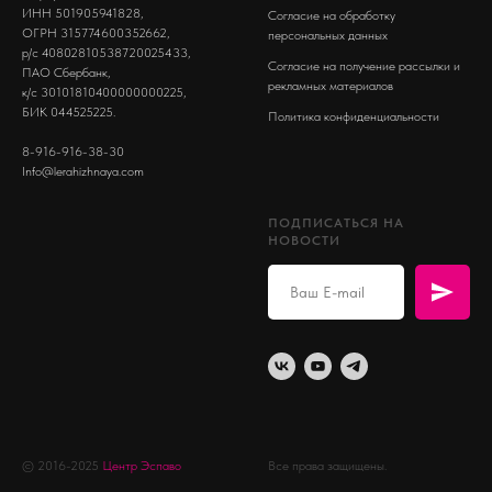
ИНН 501905941828,
Согласие на обработку
ОГРН 315774600352662,
персональных данных
р/с 40802810538720025433,
Согласие на получение рассылки и
ПАО Сбербанк,
рекламных материалов
к/с 30101810400000000225,
БИК 044525225.
Политика конфиденциальности
8-916-916-38-30
Info@lerahizhnaya.com
ПОДПИСАТЬСЯ НА
НОВОСТИ
© 2016-2025
Центр Эспаво
Все права защищены.