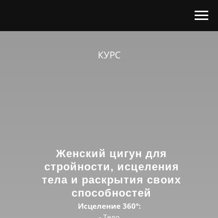
КУРС
Женский цигун для
стройности, исцеления
тела и раскрытия своих
способностей
Исцеление 360°:
- Тело