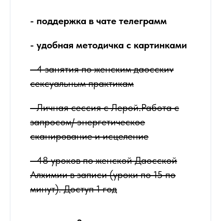
- поддержка в чате телеграмм
- удобная методичка с картинками
- 4 занятия по женским даосскиv
сексуальным практикам
- Личная сессия с Лерой.Работа с
запросом/ энергетическое
сканирование и исцеление
- 48 уроков по женской Даосской
Алхимии в записи (уроки по 15 по
минут). Доступ 1 год