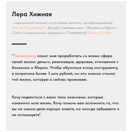
Лера Хижная
- медицинский психолог, интуитивный целитель, сертифицированный
Мастер Thetahealing®
с Высшей степенью науки. Обучалась в Европе и
США у основательницы модальности Thetahealing®
Вианны Стайбл
.
"
Thetahealing
помог мне проработать со всеми сфера
своей жизни: деньги, реализация, здоровье, отношения с
близкими и Миром. Чтобы обучиться этому инструменту,
я потратила более 3 млн рублей, но эти знания стоили
той жизни, которую я сейчас проживаю.
Хочу поделиться с вами теми знаниями, которые
изменили мою жизнь. Хочу помочь вам вспомнить то, что
вы на самом деле хорошо знаете, но иногда забываете и
не используете".