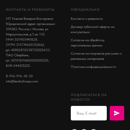
КОНТАКТЫ И РЕКВИЗИТЫ
ОФИЦИАЛЬНО
ИП Хижная Валерия Викторовна
Контакты и реквизиты
Юридический адрес организации
Договор публичной оферты на
109382, Россия, г. Москва, ул.
консультации
Мариупольская, д.7, кв. 135.
ИНН 501905941828,
Согласие на обработку
ОГРН 315774600352662,
персональных данных
р/с 40802810538720025433,
Согласие на получение рассылки и
ПАО Сбербанк,
рекламных материалов
к/с 30101810400000000225,
БИК 044525225.
Политика конфиденциальности
8-916-916-38-30
Info@lerahizhnaya.com
ПОДПИСАТЬСЯ НА
НОВОСТИ