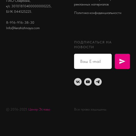
ПАО Сбербанк,
рекламных материалов
к/с 30101810400000000225,
БИК 044525225.
Политика конфиденциальности
8-916-916-38-30
Info@lerahizhnaya.com
ПОДПИСАТЬСЯ НА
НОВОСТИ
© 2016-2025
Центр Эспаво
Все права защищены.