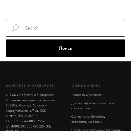
Поиск
КОНТАКТЫ И РЕКВИЗИТЫ
ОФИЦИАЛЬНО
ИП Хижная Валерия Викторовна
Контакты и реквизиты
Юридический адрес организации
Договор публичной оферты на
109382, Россия, г. Москва, ул.
консультации
Мариупольская, д.7, кв. 135.
ИНН 501905941828,
Согласие на обработку
ОГРН 315774600352662,
персональных данных
р/с 40802810538720025433,
Согласие на получение рассылки и