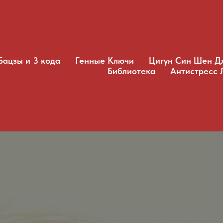
Бацзы и 3 кода
Генные Ключи
Цигун Син Шен Д
Библиотека
Антистресс 