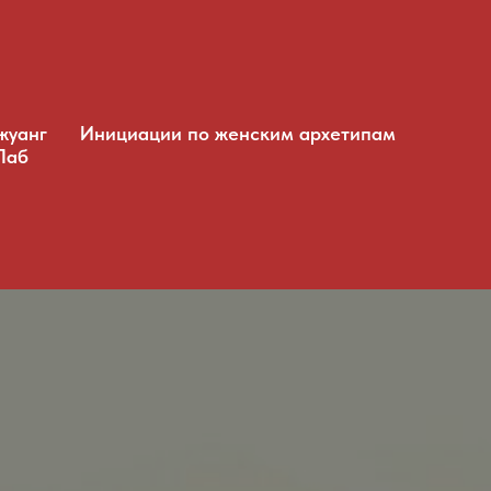
жуанг
Инициации по женским архетипам
Лаб