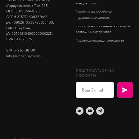
консультации
Мариупольская, д.7, кв. 135.
ИНН 501905941828,
Согласие на обработку
ОГРН 315774600352662,
персональных данных
р/с 40802810538720025433,
Согласие на получение рассылки и
ПАО Сбербанк,
рекламных материалов
к/с 30101810400000000225,
БИК 044525225.
Политика конфиденциальности
8-916-916-38-30
Info@lerahizhnaya.com
ПОДПИСАТЬСЯ НА
НОВОСТИ
© 2016-2025
Центр Эспаво
Все права защищены.