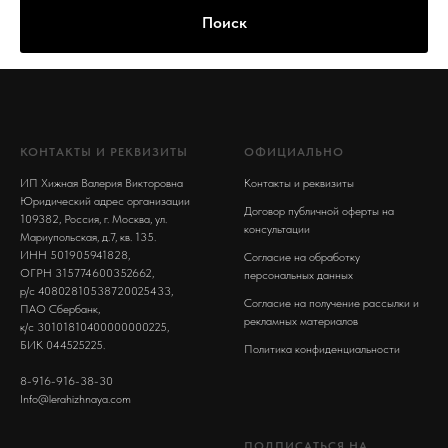
Поиск
КОНТАКТЫ И РЕКВИЗИТЫ
ОФИЦИАЛЬНО
ИП Хижная Валерия Викторовна
Контакты и реквизиты
Юридический адрес организации
Договор публичной оферты на
109382, Россия, г. Москва, ул.
консультации
Мариупольская, д.7, кв. 135.
ИНН 501905941828,
Согласие на обработку
ОГРН 315774600352662,
персональных данных
р/с 40802810538720025433,
Согласие на получение рассылки и
ПАО Сбербанк,
рекламных материалов
к/с 30101810400000000225,
БИК 044525225.
Политика конфиденциальности
8-916-916-38-30
Info@lerahizhnaya.com
ПОДПИСАТЬСЯ НА