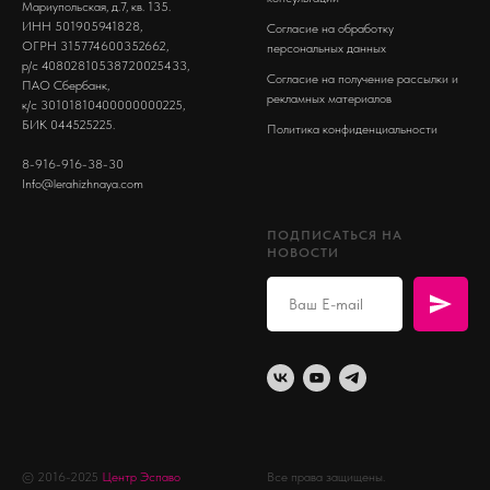
Мариупольская, д.7, кв. 135.
ИНН 501905941828,
Согласие на обработку
ОГРН 315774600352662,
персональных данных
р/с 40802810538720025433,
Согласие на получение рассылки и
ПАО Сбербанк,
рекламных материалов
к/с 30101810400000000225,
БИК 044525225.
Политика конфиденциальности
8-916-916-38-30
Info@lerahizhnaya.com
ПОДПИСАТЬСЯ НА
НОВОСТИ
© 2016-2025
Центр Эспаво
Все права защищены.