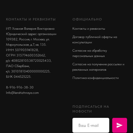
КОНТАКТЫ И РЕКВИЗИТЫ
ОФИЦИАЛЬНО
ИП Хижная Валерия Викторовна
Контакты и реквизиты
Юридический адрес организации
Договор публичной оферты на
109382, Россия, г. Москва, ул.
консультации
Мариупольская, д.7, кв. 135.
ИНН 501905941828,
Согласие на обработку
ОГРН 315774600352662,
персональных данных
р/с 40802810538720025433,
Согласие на получение рассылки и
ПАО Сбербанк,
рекламных материалов
к/с 30101810400000000225,
БИК 044525225.
Политика конфиденциальности
8-916-916-38-30
Info@lerahizhnaya.com
ПОДПИСАТЬСЯ НА
НОВОСТИ