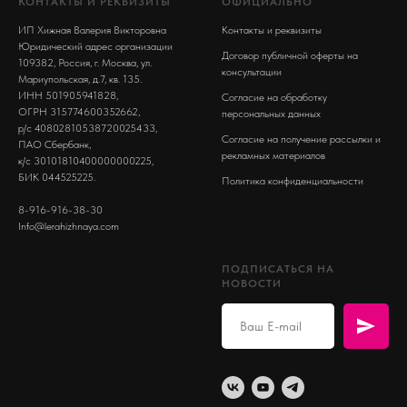
КОНТАКТЫ И РЕКВИЗИТЫ
ОФИЦИАЛЬНО
ИП Хижная Валерия Викторовна
Контакты и реквизиты
Юридический адрес организации
Договор публичной оферты на
109382, Россия, г. Москва, ул.
консультации
Мариупольская, д.7, кв. 135.
ИНН 501905941828,
Согласие на обработку
ОГРН 315774600352662,
персональных данных
р/с 40802810538720025433,
Согласие на получение рассылки и
ПАО Сбербанк,
рекламных материалов
к/с 30101810400000000225,
БИК 044525225.
Политика конфиденциальности
8-916-916-38-30
Info@lerahizhnaya.com
ПОДПИСАТЬСЯ НА
НОВОСТИ