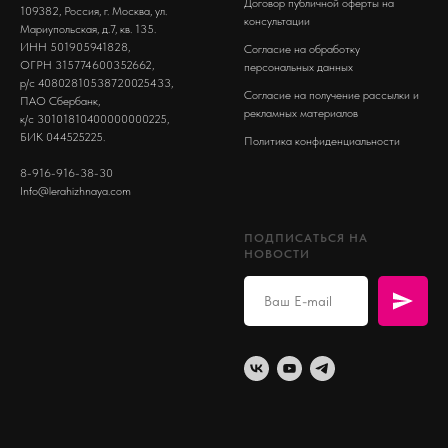
Договор публичной оферты на
109382, Россия, г. Москва, ул.
консультации
Мариупольская, д.7, кв. 135.
ИНН 501905941828,
Согласие на обработку
ОГРН 315774600352662,
персональных данных
р/с 40802810538720025433,
Согласие на получение рассылки и
ПАО Сбербанк,
рекламных материалов
к/с 30101810400000000225,
БИК 044525225.
Политика конфиденциальности
8-916-916-38-30
Info@lerahizhnaya.com
ПОДПИСАТЬСЯ НА
НОВОСТИ