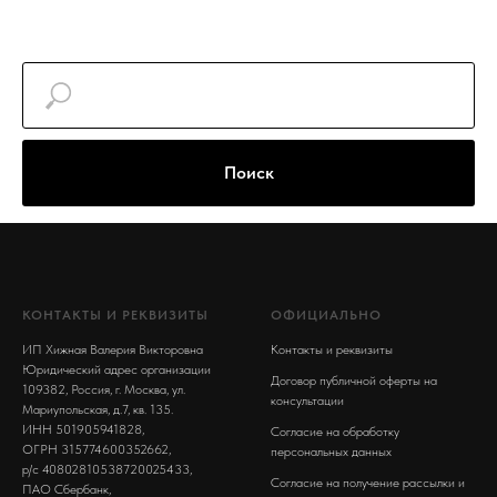
Поиск
КОНТАКТЫ И РЕКВИЗИТЫ
ОФИЦИАЛЬНО
ИП Хижная Валерия Викторовна
Контакты и реквизиты
Юридический адрес организации
Договор публичной оферты на
109382, Россия, г. Москва, ул.
консультации
Мариупольская, д.7, кв. 135.
ИНН 501905941828,
Согласие на обработку
ОГРН 315774600352662,
персональных данных
р/с 40802810538720025433,
Согласие на получение рассылки и
ПАО Сбербанк,