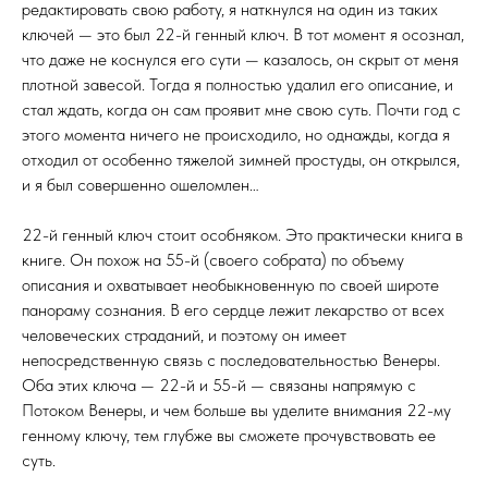
редактировать свою работу, я наткнулся на один из таких
ключей — это был 22-й генный ключ. В тот момент я осознал,
что даже не коснулся его сути — казалось, он скрыт от меня
плотной завесой. Тогда я полностью удалил его описание, и
стал ждать, когда он сам проявит мне свою суть. Почти год с
этого момента ничего не происходило, но однажды, когда я
отходил от особенно тяжелой зимней простуды, он открылся,
и я был совершенно ошеломлен…
22-й генный ключ стоит особняком. Это практически книга в
книге. Он похож на 55-й (своего собрата) по объему
описания и охватывает необыкновенную по своей широте
панораму сознания. В его сердце лежит лекарство от всех
человеческих страданий, и поэтому он имеет
непосредственную связь с последовательностью Венеры.
Оба этих ключа — 22-й и 55-й — связаны напрямую с
Потоком Венеры, и чем больше вы уделите внимания 22-му
генному ключу, тем глубже вы сможете прочувствовать ее
суть.