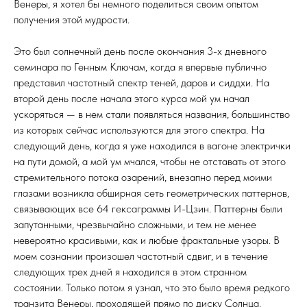
Венеры, я хотел бы немного поделиться своим опытом
получения этой мудрости.
Это был солнечный день после окончания 3-х дневного
семинара по Генным Ключам, когда я впервые публично
представил частотный спектр теней, даров и сиддхи. На
второй день после начала этого курса мой ум начал
ускоряться — в нем стали появляться названия, большинство
из которых сейчас используются для этого спектра. На
следующий день, когда я уже находился в вагоне электрички
на пути домой, а мой ум мчался, чтобы не отставать от этого
стремительного потока озарений, внезапно перед моими
глазами возникла обширная сеть геометрических паттернов,
связывающих все 64 гексаграммы И-Цзин. Паттерны были
запутанными, чрезвычайно сложными, и тем не менее
невероятно красивыми, как и любые фрактальные узоры. В
моем сознании произошел частотный сдвиг, и в течение
следующих трех дней я находился в этом странном
состоянии. Только потом я узнал, что это было время редкого
транзита Венеры, проходящей прямо по диску Солнца.