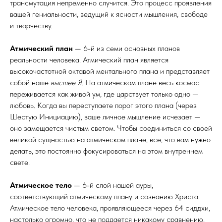
трансмутация непременно случится. Это процесс проявления
вашей гениальности, ведущий к ясности мышления, свободе
и творчеству.
Атмический план
— 6-й из семи основных планов
реальности человека. Атмический план является
высокочастотной октавой ментального плана и представляет
собой наше
высшее Я.
На атмическом плане весь космос
переживается как живой ум, где царствует только одно —
любовь. Когда вы переступаете порог этого плана (через
Шестую Инициацию), ваше личное мышление исчезает —
оно замещается чистым светом. Чтобы соединиться со своей
великой сущностью на атмическом плане, все, что вам нужно
делать, это постоянно фокусироваться на этом внутреннем
свете.
Атмическое тело
— 6-й слой нашей ауры,
соответствующий атмическому плану и сознанию Христа.
Атмическое тело человека, проявляющееся через 64 сиддхи,
настолько огромно, что не поддается никакому сравнению.