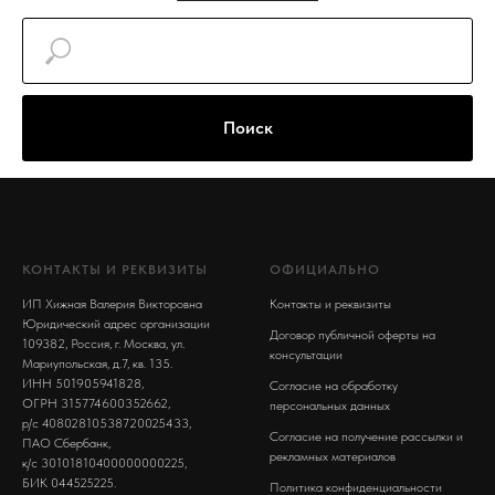
Поиск
КОНТАКТЫ И РЕКВИЗИТЫ
ОФИЦИАЛЬНО
ИП Хижная Валерия Викторовна
Контакты и реквизиты
Юридический адрес организации
Договор публичной оферты на
109382, Россия, г. Москва, ул.
консультации
Мариупольская, д.7, кв. 135.
ИНН 501905941828,
Согласие на обработку
ОГРН 315774600352662,
персональных данных
р/с 40802810538720025433,
Согласие на получение рассылки и
ПАО Сбербанк,
рекламных материалов
к/с 30101810400000000225,
БИК 044525225.
Политика конфиденциальности