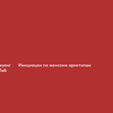
жуанг
Инициации по женским архетипам
Лаб