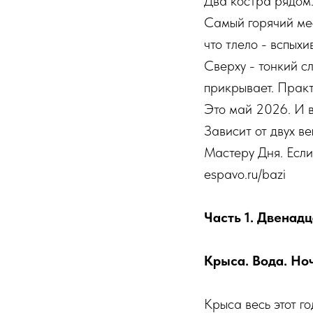
Два костра рядом.
Самый горячий мес
что тлело - вспыхи
Сверху - тонкий с
прикрывает. Практ
Это май 2026. И в
Зависит от двух в
Мастеру Дня. Если 
espavo.ru/bazi
Часть 1. Двенадц
Крыса. Вода. Но
Крыса весь этот го