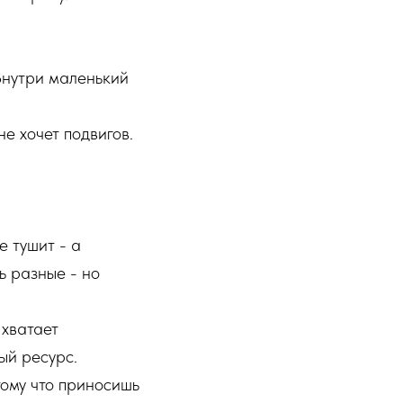
 Внутри маленький
не хочет подвигов.
е тушит - а
ь разные - но
 хватает
ый ресурс.
тому что приносишь