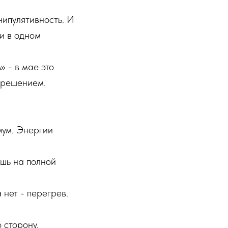
нипулятивность. И
и в одном
 - в мае это
 решением.
мум. Энергии
ишь на полной
 нет - перегрев.
 сторону.