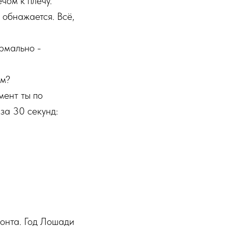
чом к плечу.
 обнажается. Всё,
рмально -
им?
мент ты по
 за 30 секунд:
зонта. Год Лошади