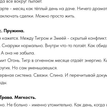
да всё вокруг пылает.
карте - месяц как тёплый день на даче. Ничего драма
аключать сделки. Можно просто жить.
с. Пружина.
м кажется. Между Тигром и Змеёй - скрытый конфликт
. Снаружи нормально. Внутри что-то ползёт. Как обид
 А она не забыла.
ит Огонь. Тигр в огненном месяце отдаёт энергию. Ка
ругих. Но сам уменьшаешься.
ервная система. Связки. Спина. И перечитывай доку
жды.
Трава. Мягкость.
но. Не больно - именно утомительно. Как день, когда