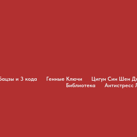
Бацзы и 3 кода
Генные Ключи
Цигун Син Шен Д
Библиотека
Антистресс 