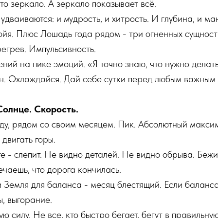
Это зеркало. А зеркало показывает всё.
удваиваются: и мудрость, и хитрость. И глубина, и ма
ойя. Плюс Лошадь года рядом - три огненных сущност
егрев. Импульсивность.
ий на пике эмоций. «Я точно знаю, что нужно делать»
ан. Охлаждайся. Дай себе сутки перед любым важным
Солнце. Скорость.
ду, рядом со своим месяцем. Пик. Абсолютный макси
 двигать горы.
е - слепит. Не видно деталей. Не видно обрыва. Беж
ечаешь, что дорога кончилась.
и Земля для баланса - месяц блестящий. Если баланса
, выгорание.
 силу. Не все, кто быстро бегает, бегут в правильную