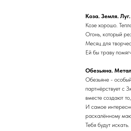
Коза. Земля. Луг.
Козе хорошо. Тепл
Огонь, который ре
Месяц для творчест
Ей бы траву помягч
Обезьяна. Метал
Обезьяне - особый
партнёрствует с З
вместе создают то,
И самое интересно
раскалённому маю
Тебя будут искать.