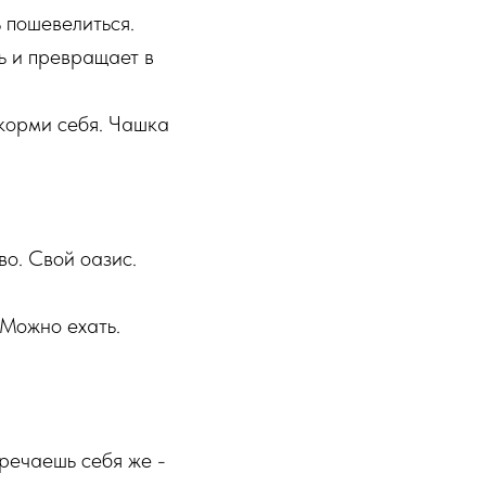
 пошевелиться.
ь и превращает в
акорми себя. Чашка
во. Свой оазис.
 Можно ехать.
тречаешь себя же -