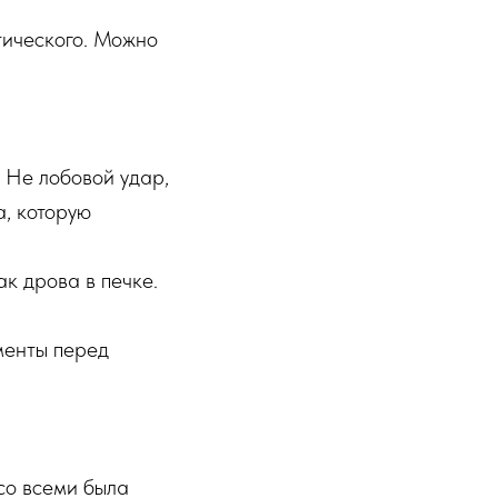
тического. Можно
. Не лобовой удар,
а, которую
к дрова в печке.
менты перед
 со всеми была