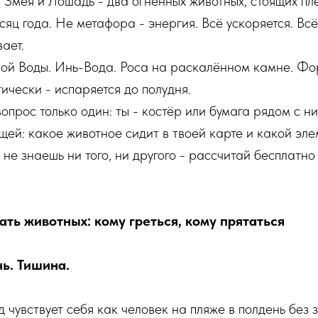
 Змея и Лошадь - два огненных животных, стоящих пле
яц года. Не метафора - энергия. Всё ускоряется. Всё
вает.
лой Воды. Инь-Вода. Роса на раскалённом камне. Фо
ически - испаряется до полудня.
опрос только один: ты - костёр или бумага рядом с н
ещей: какое животное сидит в твоей карте и какой эле
не знаешь ни того, ни другого - рассчитай бесплатно
ать животных: кому греться, кому прятаться
чь. Тишина.
д чувствует себя как человек на пляже в полдень без 