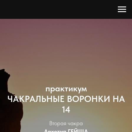
практикум
ЧАКРАЛЬНЫЕ ВОРОНКИ НА
14
Вторая чакра
Архетип ГЕЙША