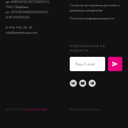
р/с 40802810538720025433,
Согласие на получение рассылки и
ПАО Сбербанк,
рекламных материалов
к/с 30101810400000000225,
БИК 044525225.
Политика конфиденциальности
8-916-916-38-30
Info@lerahizhnaya.com
ПОДПИСАТЬСЯ НА
НОВОСТИ
© 2016-2025
Центр Эспаво
Все права защищены.