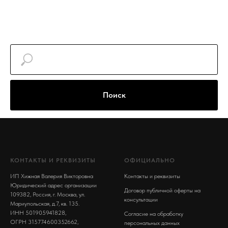
Поиск
КОНТАКТЫ И РЕКВИЗИТЫ
ОФИЦИАЛЬНО
ИП Хижная Валерия Викторовна
Контакты и реквизиты
Юридический адрес организации
Договор публичной оферты на
109382, Россия, г. Москва, ул.
консультации
Мариупольская, д.7, кв. 135.
ИНН 501905941828,
Согласие на обработку
ОГРН 315774600352662,
персональных данных