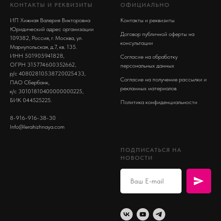
КОНТАКТЫ И РЕКВИЗИТЫ
ОФИЦИАЛЬНО
ИП Хижная Валерия Викторовна
Контакты и реквизиты
Юридический адрес организации
Договор публичной оферты на
109382, Россия, г. Москва, ул.
консультации
Мариупольская, д.7, кв. 135.
ИНН 501905941828,
Согласие на обработку
ОГРН 315774600352662,
персональных данных
р/с 40802810538720025433,
Согласие на получение рассылки и
ПАО Сбербанк,
рекламных материалов
к/с 30101810400000000225,
БИК 044525225.
Политика конфиденциальности
8-916-916-38-30
Info@lerahizhnaya.com
ПОДПИСАТЬСЯ НА
НОВОСТИ