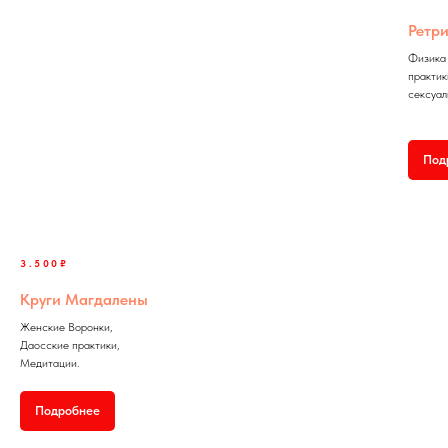
Ретр
Физика 
практик
сексуал
Под
3.500₽
Круги Магдалены
Женские Воронки,
Даосские практики,
Медитации.
Подробнее