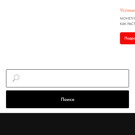
Успешн
МОНЕТИ
КАК РАС
Подр
Поиск