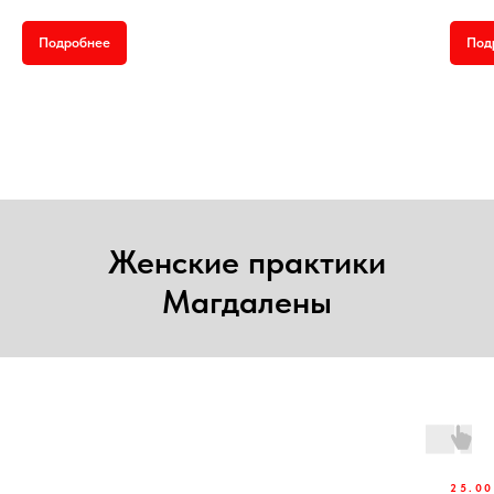
Подробнее
Под
Женские практики
Магдалены
25.0