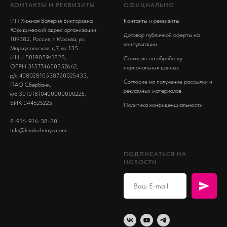
КОНТАКТЫ И РЕКВИЗИТЫ
ОФИЦИАЛЬНО
ИП Хижная Валерия Викторовна
Контакты и реквизиты
Юридический адрес организации
Договор публичной оферты на
109382, Россия, г. Москва, ул.
консультации
Мариупольская, д.7, кв. 135.
ИНН 501905941828,
Согласие на обработку
ОГРН 315774600352662,
персональных данных
р/с 40802810538720025433,
Согласие на получение рассылки и
ПАО Сбербанк,
рекламных материалов
к/с 30101810400000000225,
БИК 044525225.
Политика конфиденциальности
8-916-916-38-30
Info@lerahizhnaya.com
ПОДПИСАТЬСЯ НА
НОВОСТИ