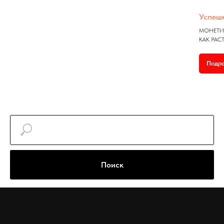
Успешн
МОНЕТИ
КАК РАС
Подр
Поиск