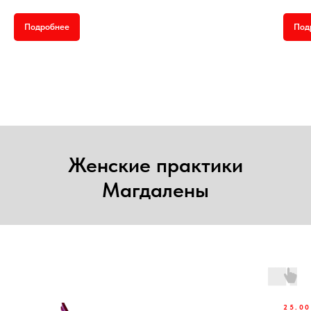
Подробнее
Под
Женские практики
Магдалены
25.0