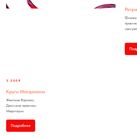
Ретр
Физика 
практик
сексуал
Под
3.500₽
Круги Магдалены
Женские Воронки,
Даосские практики,
Медитации.
Подробнее