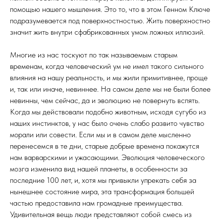
помощью нашего мышления. Это то, что в этом Генном Ключе
подразумевается под поверхностностью. Жить поверхностно
значит жить внутри сфабрикованных умом ложных иллюзий.
Многие из нас тоскуют по так называемым старым
временам, когда человеческий ум не имел такого сильного
влияния на нашу реальность, и мы жили примитивнее, проще
и, так или иначе, невиннее. На самом деле мы не были более
невинны, чем сейчас, да и эволюцию не повернуть вспять.
Когда мы действовали подобно животным, исходя сугубо из
наших инстинктов, у нас было очень слабо развито чувство
морали или совести. Если мы и в самом деле мысленно
перенесемся в те дни, старые добрые времена покажутся
нам варварскими и ужасающими. Эволюция человеческого
мозга изменила вид нашей планеты, в особенности за
последние 100 лет, и, хотя мы привыкли упрекать себя за
нынешнее состояние мира, эта трансформация большей
частью предоставила нам громадные преимущества.
Удивительная вещь люди представляют собой смесь из