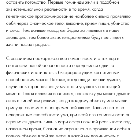
оставить потомство. Первые гоминиды жили в подобной
экзистенциальной реальности в то время, когда
генетическое программирование наиболее сильно проявляло
себя через физическое тело: дыхание, прием пищи, убийство
и секс. Чем дальше назад мы будем заглядывать в нашу
эволюцию, тем более экзистенциальными будут выглядеть
жизни наших предков.
С развитием неокортекса все поменялось, и с тех пор в
географии нашей осознанности определился сдвиг от
физических инстинктов к быстрорастущим когнитивным
способностям мозга. Похоже, когда люди начали думать,
случилась странная вещь: мы стали упускать настоящий
момент. Такая иллюзия возникает, поскольку ум может думать
лишь в линейном режиме, когда каждому объекту или мысли
присуще свое место на временной шкале. Такова плата за
невероятные способности ума, при всей его гениальности он
ограничен думать лишь внутри сферы ложной реальности под
названием время. Сознание ограничено в проявлении себя в
полном объеме в той же мере, в какой мы доминируем с