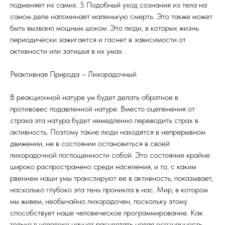
подменяет их самих. 5 Подобный уход сознания из тела на
самом деле напоминает маленькую смерть. Это также может
быть вызвано мощным шоком. Это люди, в которых жизнь
периодически зажигается и гаснет в зависимости от
активности или затишья в их умах.
Реактивная Природа – Лихорадочный
В реакционной натуре ум будет делать обратное в
противовес подавленной натуре. Вместо оцепенения от
страха эта натура будет немедленно переводить страх в
активность. Поэтому такие люди находятся в непрерывном
движении, не в состоянии остановиться в своей
лихорадочной поглощенности собой. Это состояние крайне
широко распространено среди населения, и то, с каким
рвением наши умы транслируют ее в активность, показывает,
насколько глубоко эта тень проникла в нас. Мир, в котором
мы живем, необычайно лихорадочен, поскольку этому
способствует наше человеческое программирование. Как
только в человеке начнет расцветать новая осознанность,