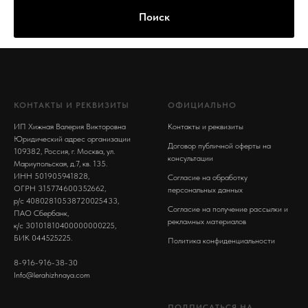
Поиск
КОНТАКТЫ И РЕКВИЗИТЫ
ОФИЦИАЛЬНО
ИП Хижная Валерия Викторовна
Контакты и реквизиты
Юридический адрес организации
Договор публичной оферты на
109382, Россия, г. Москва, ул.
консультации
Мариупольская, д.7, кв. 135.
ИНН 501905941828,
Согласие на обработку
ОГРН 315774600352662,
персональных данных
р/с 40802810538720025433,
Согласие на получение рассылки и
ПАО Сбербанк,
рекламных материалов
к/с 30101810400000000225,
БИК 044525225.
Политика конфиденциальности
8-916-916-38-30
Info@lerahizhnaya.com
ПОДПИСАТЬСЯ НА