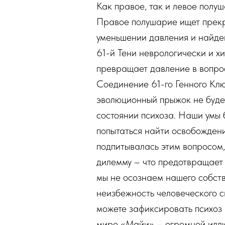
Как правое, так и левое полуш
Правое полушарие ищет прекра
уменьшении давления и найден
61-й Тени неврологически и х
превращает давление в вопрос.
Соединение 61-го Генного Клю
эволюционный прыжок не будет
состоянии психоза. Наши умы 
попытаться найти освобождени
подпитывалась этим вопросом, 
дилемму – что предотвращает 
мы не осознаем нашего собств
неизбежность человеческого с
можете зафиксировать психоз
мире «Майи» – огромной илл