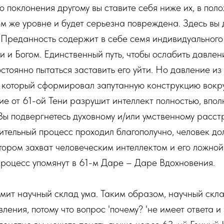
о поклонения другому вы ставите себя ниже их, в пол
том же уровне и будет серьезна повреждена. Здесь вы
Преданность содержит в себе семя индивидуального 
 и Богом. Единственный путь, чтобы ослабить давлен
остоянно пытаться заставить его уйти. Но давление и
, который сформировал запутанную конструкцию вокру
е от 61-ой Тени разрушит интеллект полностью, впо
 Вы подвергнетесь духовному и/или умственному расс
ушительный процесс проходил благополучно, человек д
тором захват человеческим интеллектом и его ложной
 процесс упомянут в 61-м Даре – Даре Вдохновения.
мит научный склад ума. Таким образом, научный скла
ления, потому что вопрос 'почему? 'не имеет ответа и