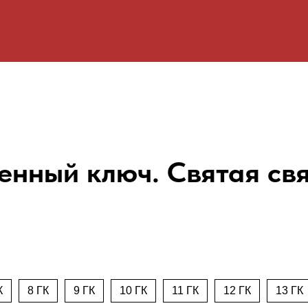
генный ключ. Святая св
К
8 ГК
9 ГК
10 ГК
11 ГК
12 ГК
13 ГК