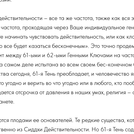
йствительности – все та же частота, также как вся
гда частота, проходящая через Ваше индивидуальное г
е начинать чувствовать действительность, или как кл
то все будет казаться бесконечным». Это точно прод
ит между 61-ыми и 62-ыми Генными Ключами на часто
на самом деле испытана во всем своем бес-конечном 
ва сегодня, 61-я Тень преобладает, и человечество 
то угодно и верить во что угодно или в любого, кто п
ается отсрочка от давления в наших умах, религия – 
анете.
тся плодами ее основателей. Те редкие существа, кот
венно из Сиддхи Действительности. Но 61-я Тень со