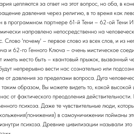
ария цепляются за ответ на этот вопрос, но оба, в кон
щение давления через религию, в то время как лево
 в программном партнере 61-й Тени – 62-ой Тени Ин
имически направлено непосредственно на человеческий
 Слово 'почему' – первое слово из всех слов, и из не
ча и 62-го Генного Ключа – очень мистическое соеди
 иметь место быть – квантовый прыжок, вызванный ч
будут непрерывно вести нас сознательно или подсозна
е от давления за пределами вопроса. Дуга человече
таким образом, Вы можете видеть то, какой высокой це
нас от фактического преодоления действительности. К
енного психоза. Даже те чувствительные люди, которы
кольжения(понижения) в самоуничижении пойманы это
 изнутри психоза. Древние цивилизации называли э
юзии.