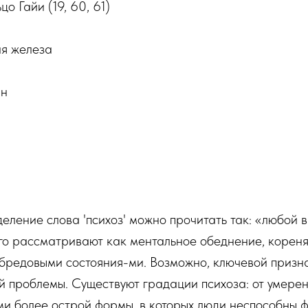
Гайи (19, 60, 61)
 железа
н
ление слова 'психоз' можно прочитать так: «любой 
о рассматривают как ментальное обеднение, коренящ
редовыми состояния-ми. Возможно, ключевой признак 
ей проблемы. Существуют градации психоза: от умерен
ми более острой формы, в которых люди неспособны 