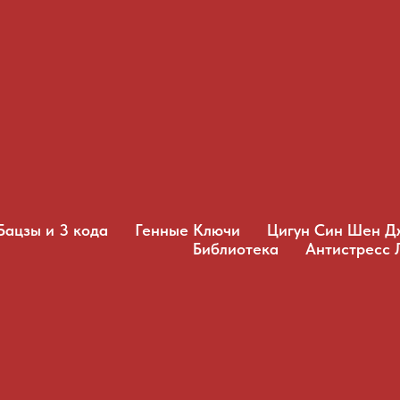
Бацзы и 3 кода
Генные Ключи
Цигун Син Шен Д
Библиотека
Антистресс 