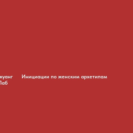
жуанг
Инициации по женским архетипам
Лаб