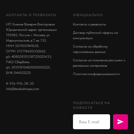
КОНТАКТЫ И РЕКВИЗИТЫ
ОФИЦИАЛЬНО
ИП Хижная Валерия Викторовна
Контакты и реквизиты
Юридический адрес организации
Договор публичной оферты на
109382, Россия, г. Москва, ул.
консультации
Мариупольская, д.7, кв. 135.
ИНН 501905941828,
Согласие на обработку
ОГРН 315774600352662,
персональных данных
р/с 40802810538720025433,
Согласие на получение рассылки и
ПАО Сбербанк,
рекламных материалов
к/с 30101810400000000225,
БИК 044525225.
Политика конфиденциальности
8-916-916-38-30
Info@lerahizhnaya.com
ПОДПИСАТЬСЯ НА
НОВОСТИ