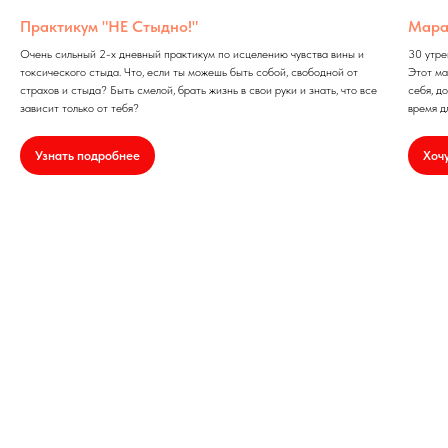
Практикум "НЕ Стыдно!"
Мара
Очень сильный 2-х дневный практикум по исцелению чувства вины и
30 утре
токсического стыда. Что, если ты можешь быть собой, свободной от
Этот ма
страхов и стыда? Быть смелой, брать жизнь в свои руки и знать, что все
себя, д
зависит только от тебя?
время д
Узнать подробнее
Хоч