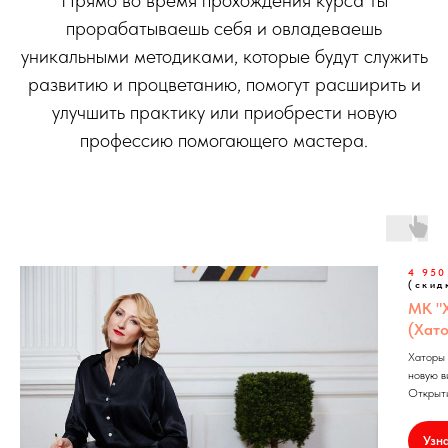
прорабатываешь себя и овладеваешь
уникальными методиками, которые будут служить
развитию и процветанию, помогут расширить и
улучшить практику или приобрести новую
профессию помогающего мастера.
4 950
(скид
МК "
(Хат
Хаторы 
новую в
Открыт
Узн