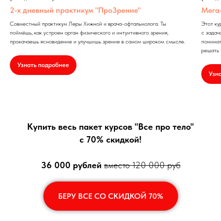
2-х дневный практикум "ПроЗрение"
Мега
Совместный практикум Леры Хижной и врача-офтальмолога. Ты
Этот ку
поймёшь, как устроен орган физического и интуитивного зрения,
с задач
прокачаешь ясновидение и улучшишь зрение в самом широком смысле.
понимат
решать
Узнать подробнее
Узн
Купить весь пакет курсов "Все про тело"
с 70% скидкой!
36 000 рублей
вместо 120 000 руб
БЕРУ ВСЕ СО СКИДКОЙ 70%