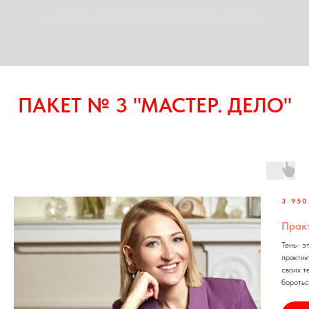
ПАКЕТ № 3 "МАСТЕР. ДЕЛО"
3 950
Прак
Тень- э
практик
своих т
боротьс